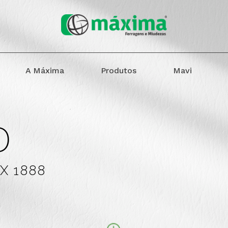
A Máxima
Produtos
Mavi
o
AX 1888