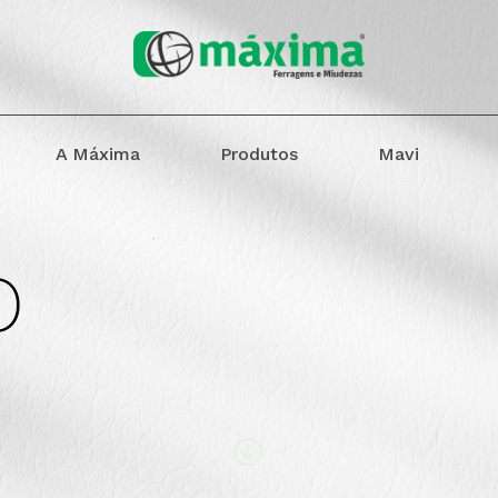
A Máxima
Produtos
Mavi
o