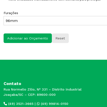
Furações
Adicionar ao Orçamento
Reset
Contato
Rua Normelio Zilio, Nº 331 – Distrito Industrial
Joaçaba/SC – CEP: 89600-000
(49) 3521-3665
|
(49) 99814-0150