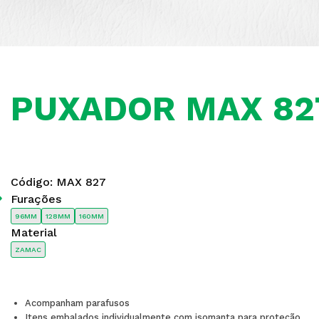
PUXADOR MAX 82
Código:
MAX 827
Furações
Next
96MM
128MM
160MM
Material
ZAMAC
Acompanham parafusos
Itens embalados individualmente com isomanta para proteção