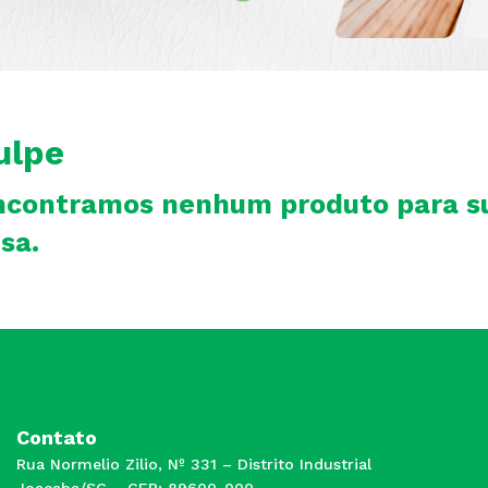
ulpe
ncontramos nenhum produto para s
sa.
Contato
Rua Normelio Zilio, Nº 331 – Distrito Industrial