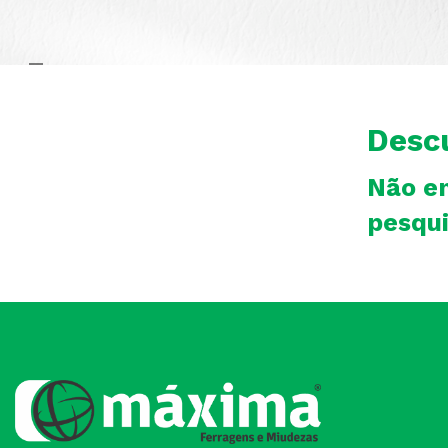
Desc
Não e
pesqui